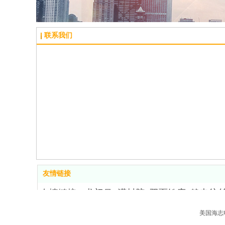
联系我们
友情链接
友情链接：
龙门吊
灌封胶
双面铣床
静电纺
美国海志电